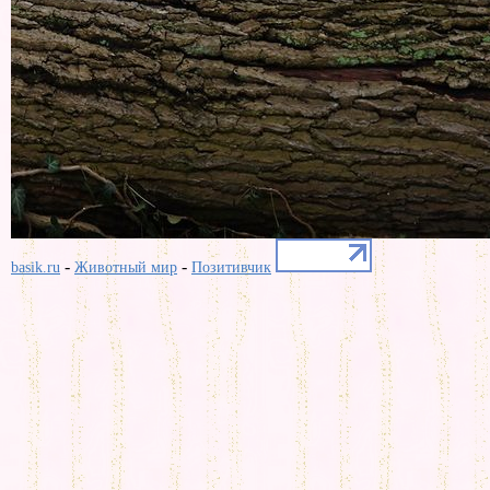
-
-
basik.ru
Животный мир
Позитивчик