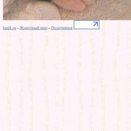
-
-
basik.ru
Животный мир
Позитивчик