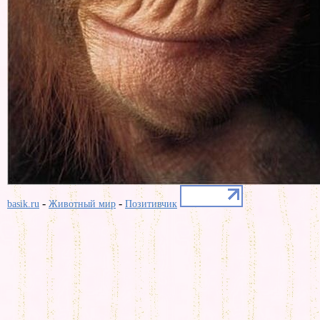
-
-
basik.ru
Животный мир
Позитивчик