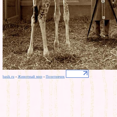
-
-
basik.ru
Животный мир
Позитивчик