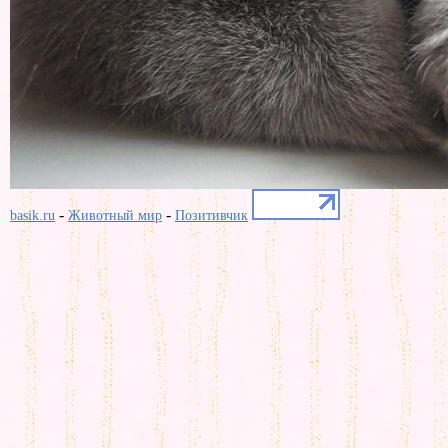
-
-
basik.ru
Животный мир
Позитивчик