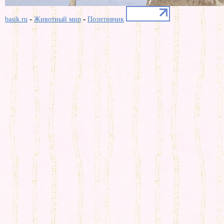
-
-
basik.ru
Животный мир
Позитивчик