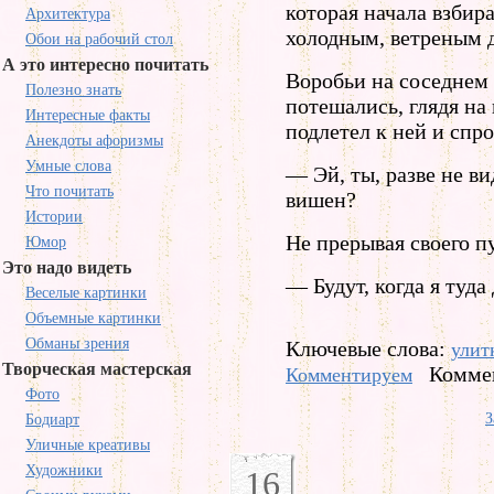
которая начала взбир
Архитектура
холодным, ветреным 
Обои на рабочий стол
А это интересно почитать
Воробьи на соседнем 
Полезно знать
потешались, глядя на 
Интересные факты
подлетел к ней и спр
Анекдоты афоризмы
Умные слова
— Эй, ты, разве не в
Что почитать
вишен?
Истории
Не прерывая своего п
Юмор
Это надо видеть
— Будут, когда я туда
Веселые картинки
Объемные картинки
Обманы зрения
Ключевые слова:
улит
Творческая мастерская
Коммен
Комментируем
Фото
З
Бодиарт
Уличные креативы
Художники
16