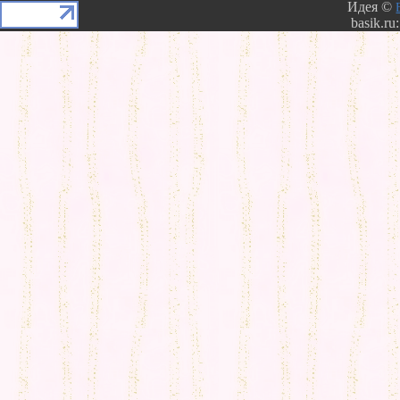
Идея ©
basik.ru