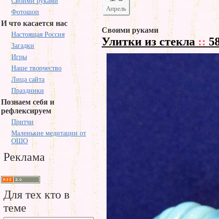
Своими руками
Апрель
Фотошоп
И что касается нас
Своими руками
Настоящая Россия
Улитки из стекла
::
58
Загадки
Игры
Наше творчество
Лица сайта
Праздники
Познаем себя и
рефлексируем
Притчи
Маленькие медитации от
ОШО
Реклама
Для тех кто в
теме