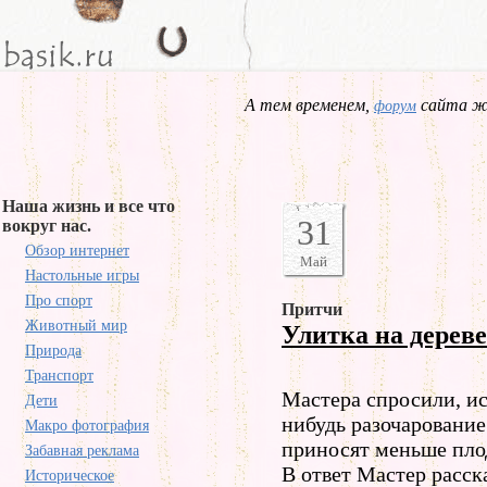
А тем временем,
сайта жд
форум
Наша жизнь и все что
31
вокруг нас.
Обзор интернет
Май
Настольные игры
Про спорт
Притчи
Животный мир
Улитка на дереве
Природа
Транспорт
Мастера спросили, ис
Дети
нибудь разочарование 
Макро фотография
приносят меньше плод
Забавная реклама
В ответ Мастер расск
Историческое