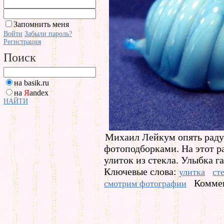
Запомнить меня
Войти
Забыли пароль?
Регистрация
Поиск
на basik.ru
на
Я
andex
НАЙТИ
Михаил Лейкум опять раду
фотоподборками. На этот р
улиток из стекла. Улыбка г
Ключевые слова:
улитка
ст
Коммен
смотрим фотографии