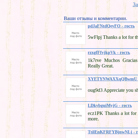
За
Ваши отзывы и комментарии.
pdJaFNtdQeyFO - гость
5wFlpj Thanks a lot for t
rzxgfFfvjkpVk - гость
1k7rve Muchos Gracias 
Really Great.
XYETYNWAXXqQBwmU -
oug9d3 Appreciate you sha
LDkybguiMyjG - гость
ecz1PK Thanks a lot for 
more.
TtilEnKFRFYBjnwNLj - г