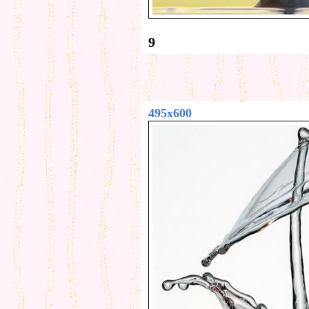
9
495x600