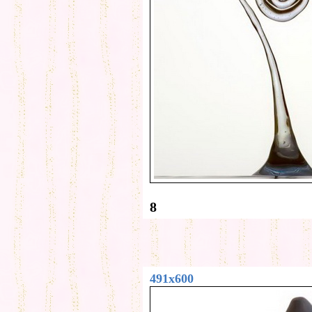
8
491x600