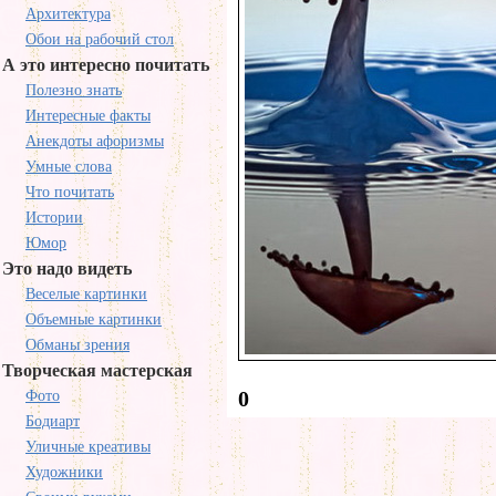
Архитектура
Обои на рабочий стол
А это интересно почитать
Полезно знать
Интересные факты
Анекдоты афоризмы
Умные слова
Что почитать
Истории
Юмор
Это надо видеть
Веселые картинки
Объемные картинки
Обманы зрения
Творческая мастерская
0
Фото
Бодиарт
Уличные креативы
Художники