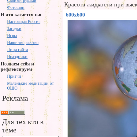
Своими руками
Красота жидкости при выс
Фотошоп
600x600
И что касается нас
Настоящая Россия
Загадки
Игры
Наше творчество
Лица сайта
Праздники
Познаем себя и
рефлексируем
Притчи
Маленькие медитации от
ОШО
Реклама
Для тех кто в
теме