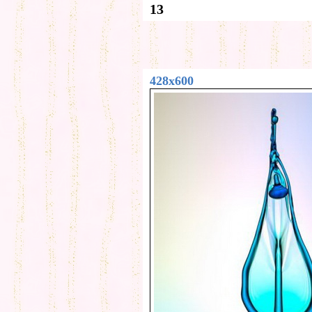
13
428x600