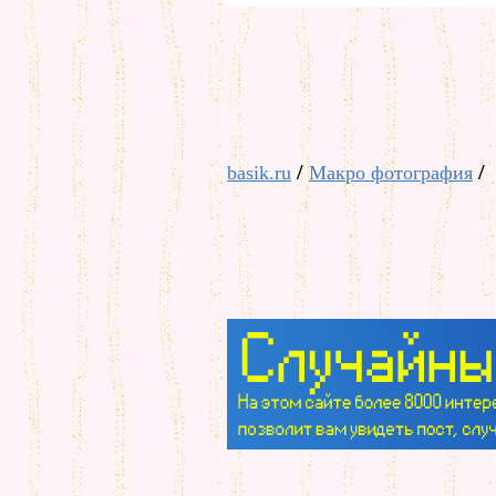
/
/
basik.ru
Макро фотография