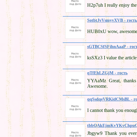
H2p7uh I really enjoy the 
SotbtJvVsmyvXVB - гость
HUB0xU wow, awesome po
sGTBCSfSFihnAaaP - гос
ksSXz3 I value the articl
qTfEhLZGjM - гость
YYAaMz Great, thanks f
Awesome.
qqSsdqeVRKidCMsBL - го
I cannot thank you enough
tbbQAkEjmKvYKvChpuQ 
Jbgyw9 Thank you ever 