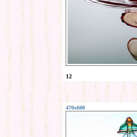
12
470x600