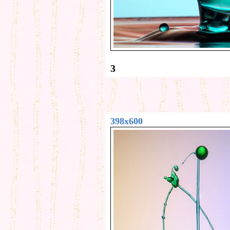
3
398x600