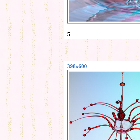
5
398x600