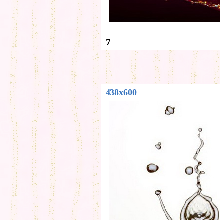
7
438x600