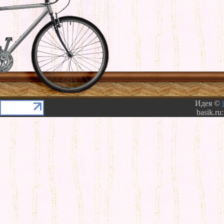
Идея ©
basik.ru