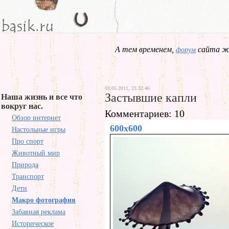
А тем временем,
сайта жд
форум
03.05.2011, 23.32.46
Застывшие капли
Наша жизнь и все что
вокруг нас.
Комментариев: 10
Обзор интернет
600x600
Настольные игры
Про спорт
Животный мир
Природа
Транспорт
Дети
Макро фотография
Забавная реклама
Историческое