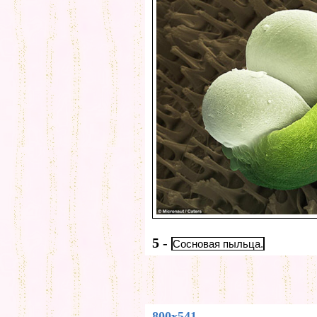
5
-
Сосновая пыльца.
800x541