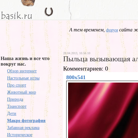
А тем временем,
сайта жд
форум
28.04.2013, 10.56.10
Пыльца вызывающая а
Наша жизнь и все что
вокруг нас.
Комментариев: 0
Обзор интернет
800x541
Настольные игры
Про спорт
Животный мир
Природа
Транспорт
Дети
Макро фотография
Забавная реклама
Историческое