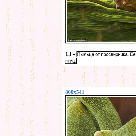
13
-
Пыльца от просвирника. Ее
птиц.
800x541