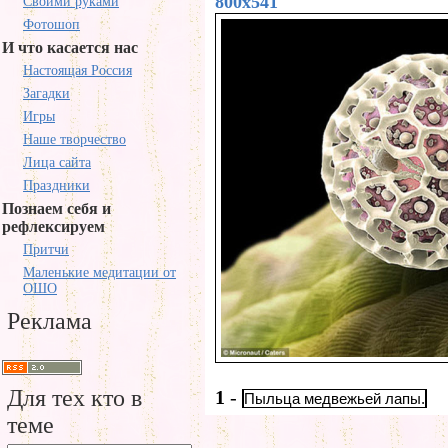
800x541
Своими руками
Фотошоп
И что касается нас
Настоящая Россия
Загадки
Игры
Наше творчество
Лица сайта
Праздники
Познаем себя и
рефлексируем
Притчи
Маленькие медитации от
ОШО
Реклама
Для тех кто в
1
-
Пыльца медвежьей лапы.
теме