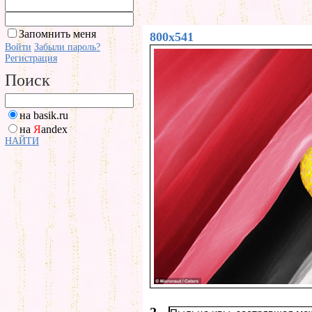
Запомнить меня
800x541
Войти
Забыли пароль?
Регистрация
Поиск
на basik.ru
на
Я
andex
НАЙТИ