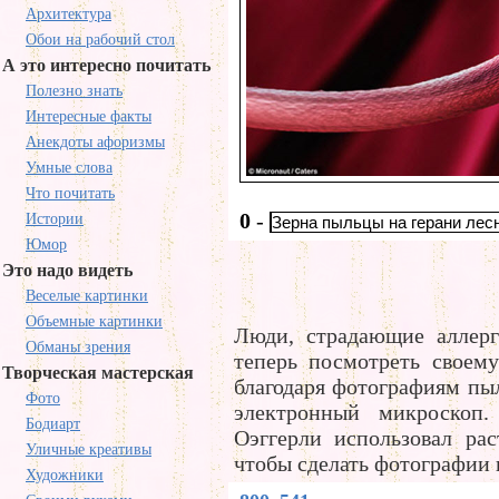
Архитектура
Обои на рабочий стол
А это интересно почитать
Полезно знать
Интересные факты
Анекдоты афоризмы
Умные слова
Что почитать
0
-
Истории
Зерна пыльцы на герани лес
Юмор
Это надо видеть
Веселые картинки
Объемные картинки
Люди, страдающие аллерг
Обманы зрения
теперь посмотреть своему
Творческая мастерская
благодаря фотографиям пы
Фото
электронный микроскоп
Бодиарт
Оэггерли использовал ра
Уличные креативы
чтобы сделать фотографии п
Художники