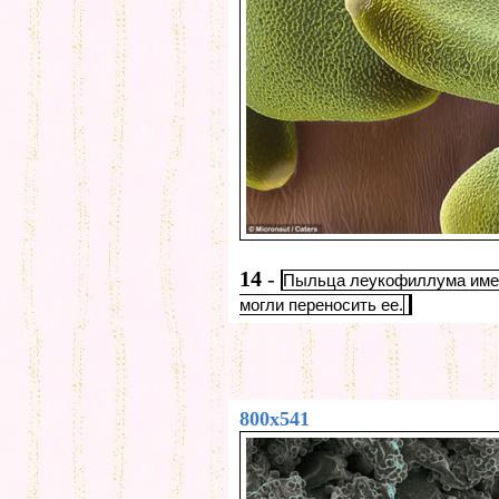
14
-
Пыльца леукофиллума имее
могли переносить ее.
800x541