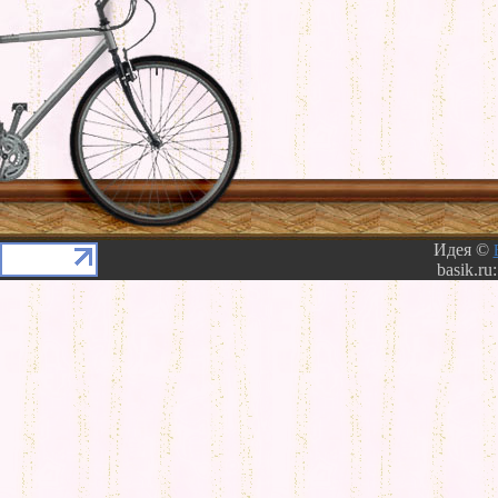
Идея ©
basik.ru