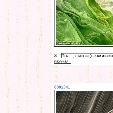
3
-
Пыльца пистии (также извес
пахучая).
800x541