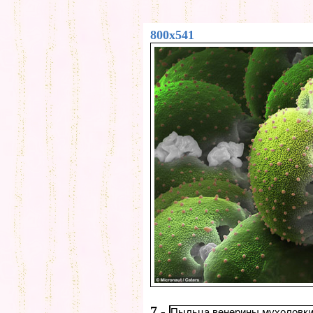
800x541
7
-
Пыльца венерины мухоловки