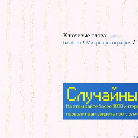
Ключевые слова:
цветы
/
/
basik.ru
Макро фотография
За