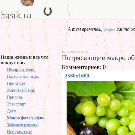
А тем временем,
сайта жд
форум
15.04.2013, 22.59.54
Потрясающие макро обо
Наша жизнь и все что
вокруг нас.
Комментариев: 0
Обзор интернет
2560x1600
Настольные игры
Про спорт
Животный мир
Природа
Транспорт
Дети
Макро фотография
Забавная реклама
Историческое