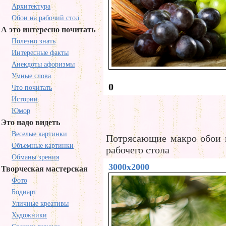
Архитектура
Обои на рабочий стол
А это интересно почитать
Полезно знать
Интересные факты
Анекдоты афоризмы
Умные слова
0
Что почитать
Истории
Юмор
Это надо видеть
Веселые картинки
Потрясающие макро обои в
Объемные картинки
рабочего стола
Обманы зрения
3000x2000
Творческая мастерская
Фото
Бодиарт
Уличные креативы
Художники