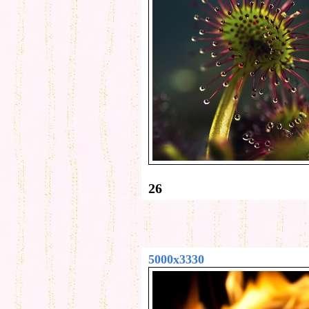
26
5000x3330