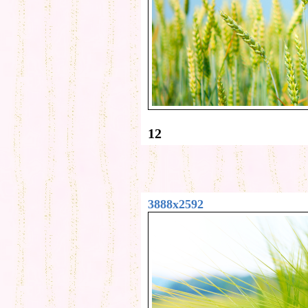
12
3888x2592