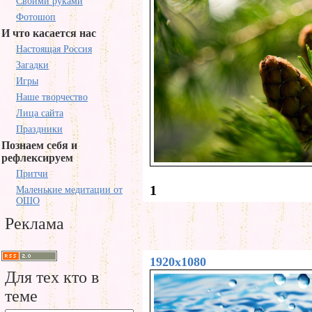
Своими руками
Фотошоп
И что касается нас
Настоящая Россия
Загадки
Игры
Наше творчество
Лица сайта
Праздники
Познаем себя и
рефлексируем
Притчи
1
Маленькие медитации от
ОШО
Реклама
1920x1080
Для тех кто в
теме