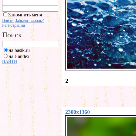
Запомнить меня
Войти
Забыли пароль?
Регистрация
Поиск
на basik.ru
на
Я
andex
НАЙТИ
2
2300x1360