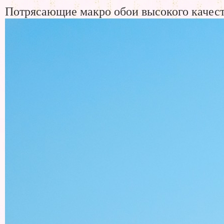
Потрясающие макро обои высокого качес