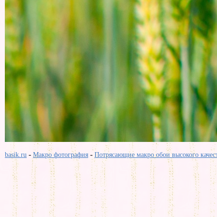
-
-
basik.ru
Макро фотография
Потрясающие макро обои высокого качес