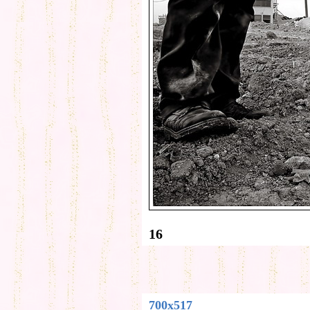
16
700x517