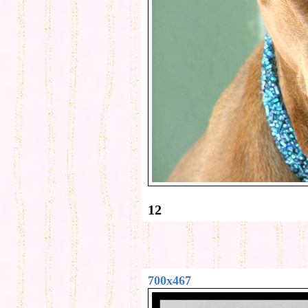
12
700x467