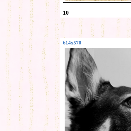
10
614x570