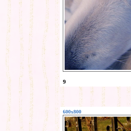
9
600x800