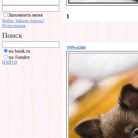
Запомнить меня
1
Войти
Забыли пароль?
Регистрация
Поиск
399x600
на basik.ru
на
Я
andex
НАЙТИ