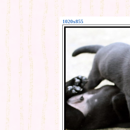
1020x855