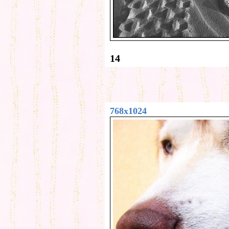
14
768x1024