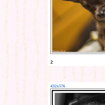
2
432x576