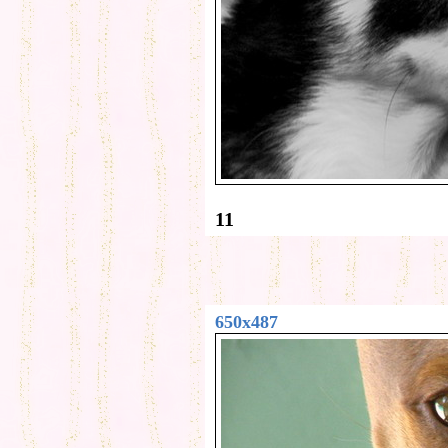
11
650x487