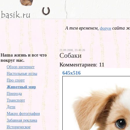
А тем временем,
сайта жд
форум
21.09.2008, 23.40.26
Собаки
Наша жизнь и все что
вокруг нас.
Комментариев: 11
Обзор интернет
645x516
Настольные игры
Про спорт
Животный мир
Природа
Транспорт
Дети
Макро фотография
Забавная реклама
Историческое