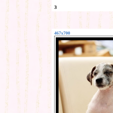
3
467x700