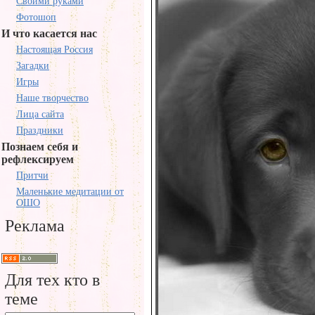
Своими руками
Фотошоп
И что касается нас
Настоящая Россия
Загадки
Игры
Наше творчество
Лица сайта
Праздники
Познаем себя и
рефлексируем
Притчи
Маленькие медитации от
ОШО
Реклама
Для тех кто в
теме