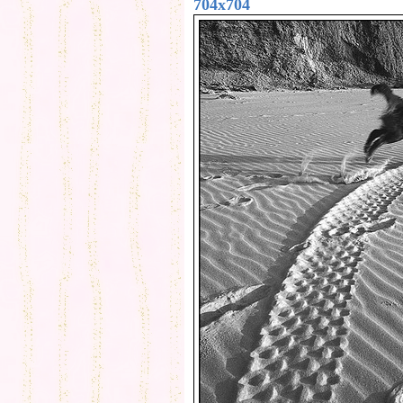
704x704