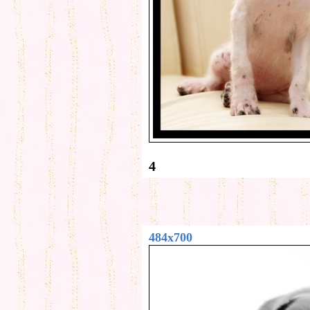
4
484x700