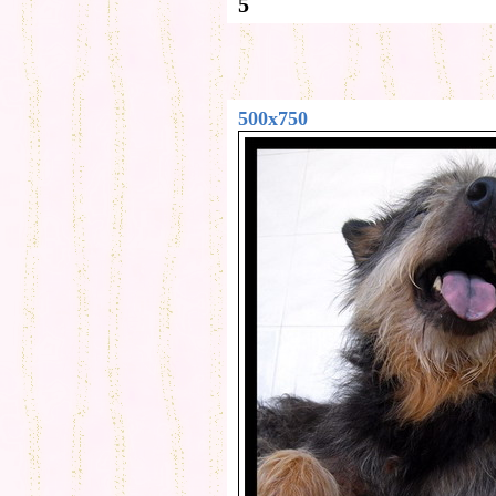
5
500x750