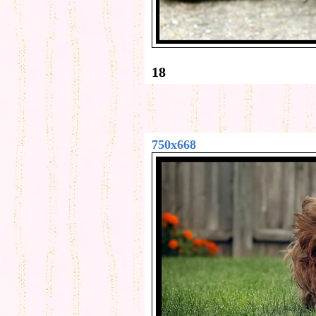
18
750x668