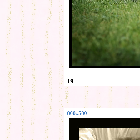
19
800x580