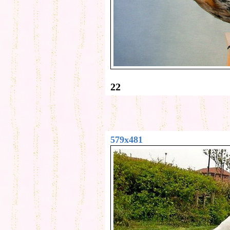
22
579x481