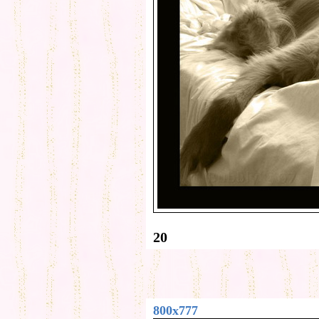
20
800x777