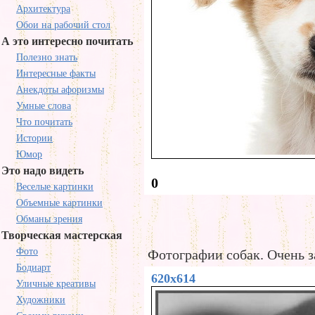
Архитектура
Обои на рабочий стол
А это интересно почитать
Полезно знать
Интересные факты
Анекдоты афоризмы
Умные слова
Что почитать
Истории
Юмор
Это надо видеть
0
Веселые картинки
Объемные картинки
Обманы зрения
Творческая мастерская
Фото
Фотографии собак. Очень з
Бодиарт
620x614
Уличные креативы
Художники