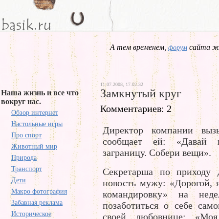
А тем временем,
сайта жд
форум
11.07.2008, 17.02.32
Замкнутый круг
Наша жизнь и все что
вокруг нас.
Комментариев: 2
Обзор интернет
Настольные игры
Директор компании выз
Про спорт
сообщает ей: «Давай 
Животный мир
заграницу. Собери вещи».
Природа
Транспорт
Секретарша по приходу 
Дети
новость мужу: «Дорогой, 
Макро фотография
командировку» на неде
Забавная реклама
позаботиться о себе сам
Историческое
своей любовнице: «Мо