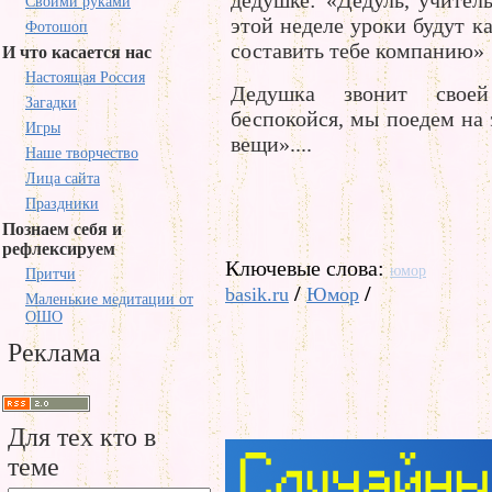
дедушке: «Дедуль, учитель
Своими руками
этой неделе уроки будут к
Фотошоп
составить тебе компанию»
И что касается нас
Настоящая Россия
Дедушка звонит своей
Загадки
беспокойся, мы поедем на 
Игры
вещи»....
Наше творчество
Лица сайта
Праздники
Познаем себя и
рефлексируем
Ключевые слова:
юмор
Притчи
/
/
basik.ru
Юмор
Маленькие медитации от
ОШО
Реклама
Для тех кто в
теме