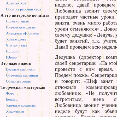
Архитектура
неделю, давай проведем
Обои на рабочий стол
Любовница звонит своем
А это интересно почитать
преподает частные уроки 
Полезно знать
занята, очень много работ
Интересные факты
уроки отменяются».. Дово
Анекдоты афоризмы
своему дедушке: «Дедуль, 
Умные слова
будет занятий, т..к. учит
Что почитать
Давай проведем всю недел
Истории
Дедушка (директор комп
Юмор
своей секретарше: «На это
Это надо видеть
провести с ним время. 
Веселые картинки
Поедем позже» Секретарша
Объемные картинки
и говорит: «Шеф занят 
Обманы зрения
отложили командиро
Творческая мастерская
любовнице: «Не получи
Фото
встретиться, жена о
Бодиарт
Любовница звонит ученик
Уличные креативы
неделе будут как обыч
Художники