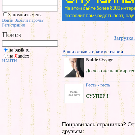
Запомнить меня
Войти
Забыли пароль?
Регистрация
Поиск
Загрузка.
на basik.ru
Ваши отзывы и комментарии.
на
Я
andex
Noble Ossage
НАЙТИ
До чего же наш мир тесен
Гость - гость
CУУПЕР!!!
Понравилась страничка? От
друзьям: