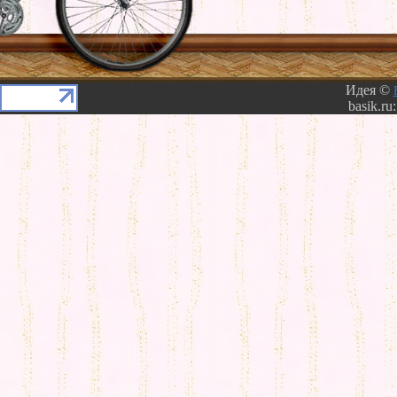
Идея ©
basik.ru