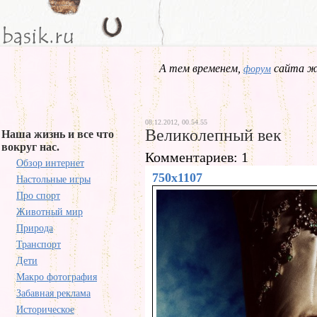
А тем временем,
сайта жд
форум
08.12.2012, 00.54.55
Великолепный век
Наша жизнь и все что
вокруг нас.
Комментариев: 1
Обзор интернет
750x1107
Настольные игры
Про спорт
Животный мир
Природа
Транспорт
Дети
Макро фотография
Забавная реклама
Историческое