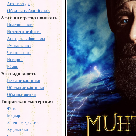
Архитектура
Обои на рабочий стол
А это интересно почитать
Полезно знать
Интересные факты
Анекдоты афоризмы
Умные слова
Что почитать
Истории
Юмор
Это надо видеть
Веселые картинки
Объемные картинки
Обманы зрения
Творческая мастерская
Фото
Бодиарт
Уличные креативы
Художники