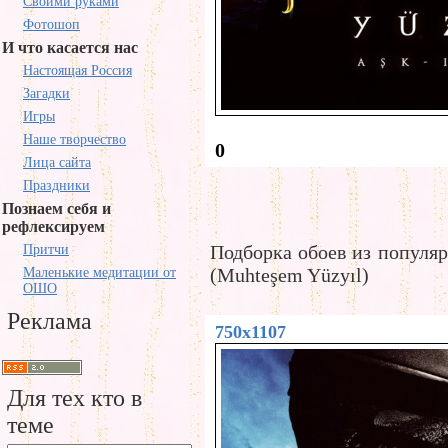
Своими руками
Фотошоп
И что касается нас
Настоящая Россия
Загадки
Игры
Наше творчество
0
Лица сайта
Праздники
Познаем себя и
рефлексируем
Подборка обоев из популяр
Притчи
(Muhteşem Yüzyıl)
Маленькие медитации от
ОШО
Реклама
750x1107
Для тех кто в
теме