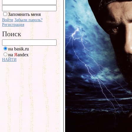
Запомнить меня
Войти
Забыли пароль?
Регистрация
Поиск
на basik.ru
на
Я
andex
НАЙТИ