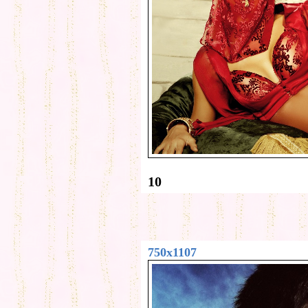
10
750x1107