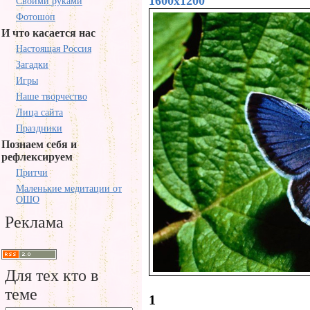
1600x1200
Своими руками
Фотошоп
И что касается нас
Настоящая Россия
Загадки
Игры
Наше творчество
Лица сайта
Праздники
Познаем себя и
рефлексируем
Притчи
Маленькие медитации от
ОШО
Реклама
Для тех кто в
теме
1