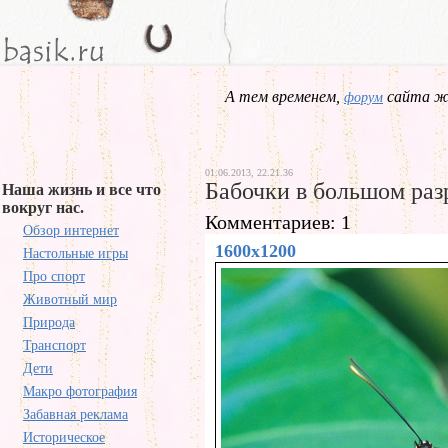
А тем временем,
сайта жд
форум
01.06.2013, 22.21.36
Бабочки в большом ра
Наша жизнь и все что
вокруг нас.
Комментариев: 1
Обзор интернет
1600x1200
Настольные игры
Про спорт
Животный мир
Природа
Транспорт
Дети
Макро фотография
Забавная реклама
Историческое