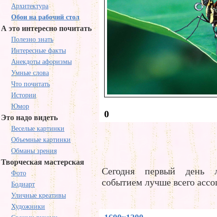
Архитектура
Обои на рабочий стол
А это интересно почитать
Полезно знать
Интересные факты
Анекдоты афоризмы
Умные слова
Что почитать
Истории
Юмор
0
Это надо видеть
Веселые картинки
Объемные картинки
Обманы зрения
Творческая мастерская
Сегодня первый день 
Фото
событием лучше всего ассо
Бодиарт
Уличные креативы
Художники