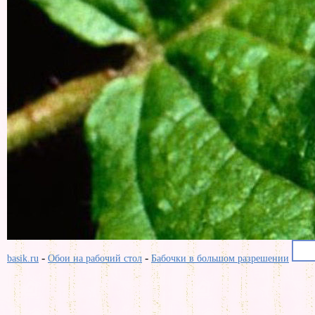
-
-
basik.ru
Обои на рабочий стол
Бабочки в большом разрешении