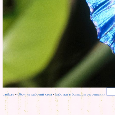
-
-
basik.ru
Обои на рабочий стол
Бабочки в большом разрешении