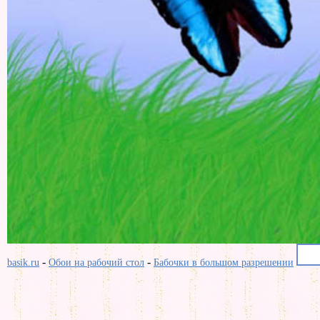
-
-
basik.ru
Обои на рабочий стол
Бабочки в большом разрешении