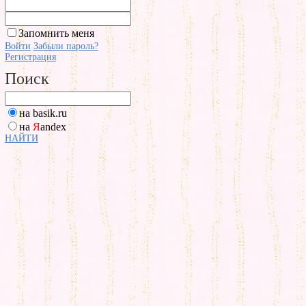
Запомнить меня
Войти
Забыли пароль?
Регистрация
Поиск
на basik.ru
на
Я
andex
НАЙТИ