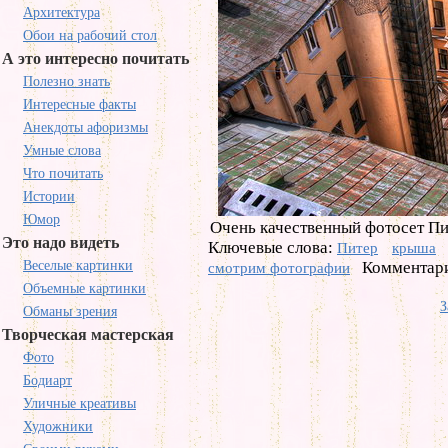
Архитектура
Обои на рабочий стол
А это интересно почитать
Полезно знать
Интересные факты
Анекдоты афоризмы
Умные слова
Что почитать
Истории
Юмор
Очень качественный фотосет П
Это надо видеть
Ключевые слова:
Питер
крыша
Веселые картинки
Комментари
смотрим фотографии
Объемные картинки
З
Обманы зрения
Творческая мастерская
Фото
Бодиарт
Уличные креативы
Художники