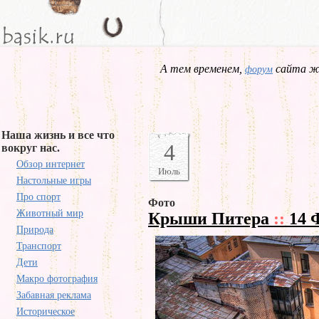
А тем временем,
сайта жд
форум
Наша жизнь и все что
4
вокруг нас.
Обзор интернет
Июль
Настольные игры
Про спорт
Фото
Животный мир
Крыши Питера
::
14 
Природа
Транспорт
Дети
Макро фотография
Забавная реклама
Историческое