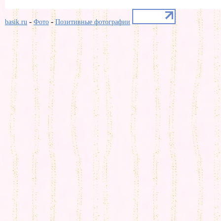
-
-
basik.ru
Фото
Позитивные фотографии