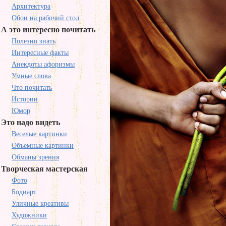
Архитектура
Обои на рабочий стол
А это интересно почитать
Полезно знать
Интересные факты
Анекдоты афоризмы
Умные слова
Что почитать
Истории
Юмор
Это надо видеть
Веселые картинки
Объемные картинки
Обманы зрения
Творческая мастерская
Фото
Бодиарт
Уличные креативы
Художники