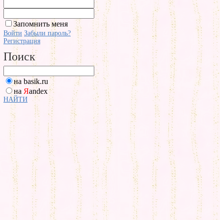
Запомнить меня
Войти
Забыли пароль?
Регистрация
Поиск
на basik.ru
на
Я
andex
НАЙТИ