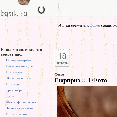
А тем временем,
сайта жд
форум
Наша жизнь и все что
18
вокруг нас.
Обзор интернет
Январь
Настольные игры
Про спорт
Фото
Животный мир
Сюрприз
::
1 Фото
Природа
Транспорт
Дети
Макро фотография
Забавная реклама
Историческое