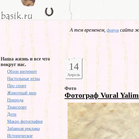
А тем временем,
сайта жд
форум
Наша жизнь и все что
14
вокруг нас.
Обзор интернет
Апрель
Настольные игры
Про спорт
Фото
Животный мир
Фотограф Vural Yali
Природа
Транспорт
Дети
Макро фотография
Забавная реклама
Историческое