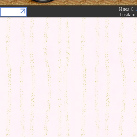
Идея ©
basik.ru