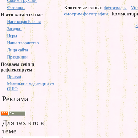
Своими руками
Ключевые слова:
Фотошоп
фотографы
Vur
Комментари
смотрим фотографии
И что касается нас
Настоящая Россия
З
Загадки
Игры
Наше творчество
Лица сайта
Праздники
Познаем себя и
рефлексируем
Притчи
Маленькие медитации от
ОШО
Реклама
Для тех кто в
теме