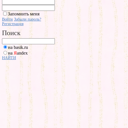
Запомнить меня
Войти
Забыли пароль?
Регистрация
Поиск
на basik.ru
на
Я
andex
НАЙТИ