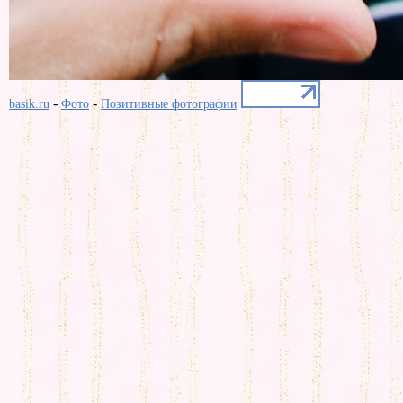
-
-
basik.ru
Фото
Позитивные фотографии