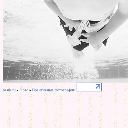
-
-
basik.ru
Фото
Позитивные фотографии