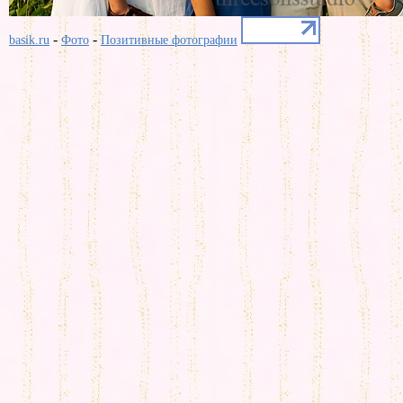
-
-
basik.ru
Фото
Позитивные фотографии