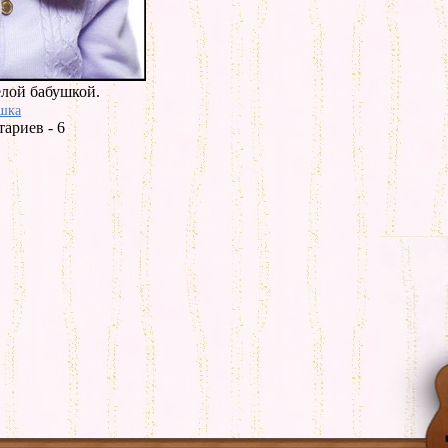
елой бабушкой.
шка
ариев - 6