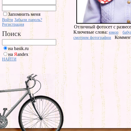
Запомнить меня
Войти
Забыли пароль?
Регистрация
Отличный фотосет с развес
Ключевые слова:
Поиск
юмор
бабу
Коммент
смотрим фотографии
на basik.ru
на
Я
andex
НАЙТИ