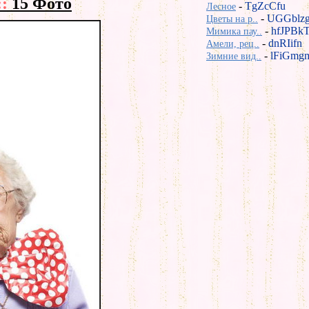
::
15 Фото
-
TgZcCfu
Лесное
-
UGGblz
Цветы на р..
-
hfJPBk
Мимика пау..
-
dnRIifn
Амели, рец..
-
lFiGmg
Зимние вид..