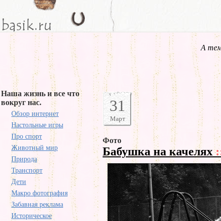
А тем
Наша жизнь и все что
31
вокруг нас.
Обзор интернет
Март
Настольные игры
Про спорт
Фото
Животный мир
Бабушка на качелях
:
Природа
Транспорт
Дети
Макро фотография
Забавная реклама
Историческое