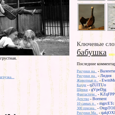
Ключевые сло
бабушка
юмор
грустная.
Последние коммента
-
Валенти
Рисунки на..
-
Лидия
Рисунки на..
агрузка...
-
EwmMd
Животные п..
-
qZUlTUo
Кадди
-
gVpeDjg
Щенки
-
KZqFPP
Фантастиче..
-
Borment
Детство
-
mgrcETc
10 самых п..
-
OtqpTOI
300 призна..
-
qakjOX
Рисунки Ma..