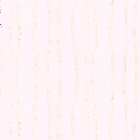
g
T
m