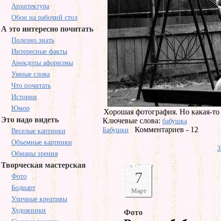
Архитектура
Обои на рабочий стол
А это интересно почитать
Полезно знать
Интересные факты
Анекдоты афоризмы
Умные слова
Что почитать
Истории
Юмор
Хорошая фотография. Но какая-то 
Это надо видеть
Ключевые слова:
бабушка
Комментариев - 12
Бабушки
Веселые картинки
Объемные картинки
З
Обманы зрения
Творческая мастерская
7
Фото
Бодиарт
Март
Уличные креативы
Художники
Фото