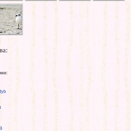
ва:
рии:
yb
t
B