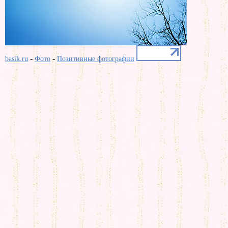
-
-
basik.ru
Фото
Позитивные фотографии