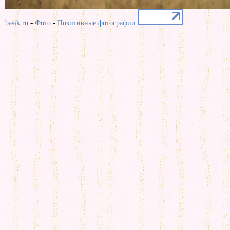
-
-
basik.ru
Фото
Позитивные фотографии