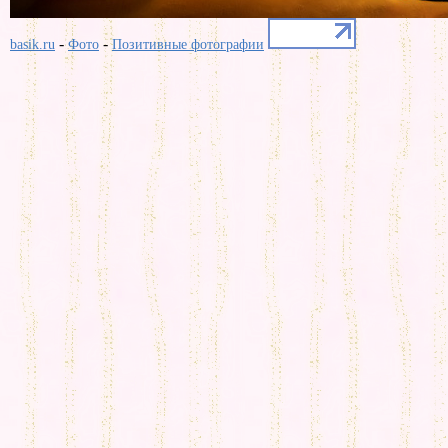
-
-
basik.ru
Фото
Позитивные фотографии