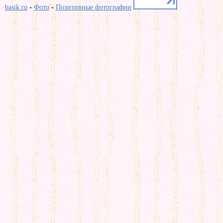
-
-
basik.ru
Фото
Позитивные фотографии