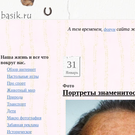
А тем временем,
сайта жд
форум
Наша жизнь и все что
31
вокруг нас.
Обзор интернет
Январь
Настольные игры
Про спорт
Фото
Животный мир
Портреты знаменито
Природа
Транспорт
Дети
Макро фотография
Забавная реклама
Историческое