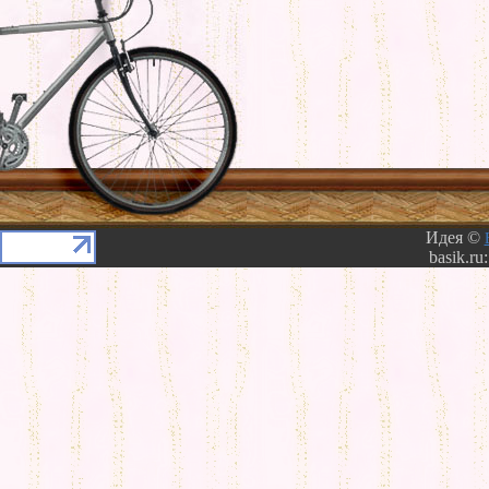
Идея ©
basik.ru