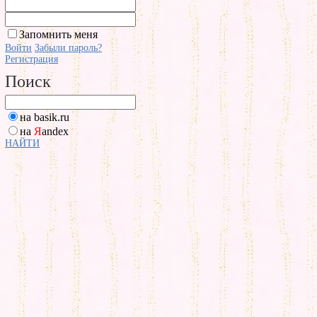
Запомнить меня
Войти
Забыли пароль?
Регистрация
Поиск
на basik.ru
на
Я
andex
НАЙТИ