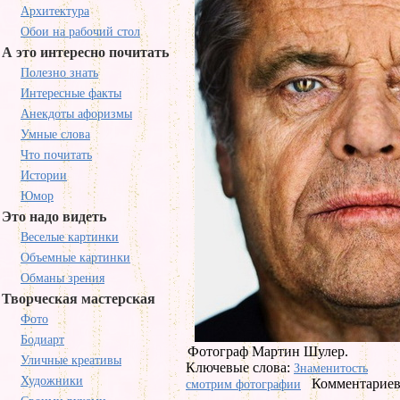
Архитектура
Обои на рабочий стол
А это интересно почитать
Полезно знать
Интересные факты
Анекдоты афоризмы
Умные слова
Что почитать
Истории
Юмор
Это надо видеть
Веселые картинки
Объемные картинки
Обманы зрения
Творческая мастерская
Фото
Бодиарт
Фотограф Мартин Шулер.
Уличные креативы
Ключевые слова:
Знаменитость
Художники
Комментариев 
смотрим фотографии