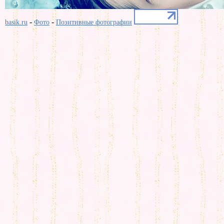
-
-
basik.ru
Фото
Позитивные фотографии