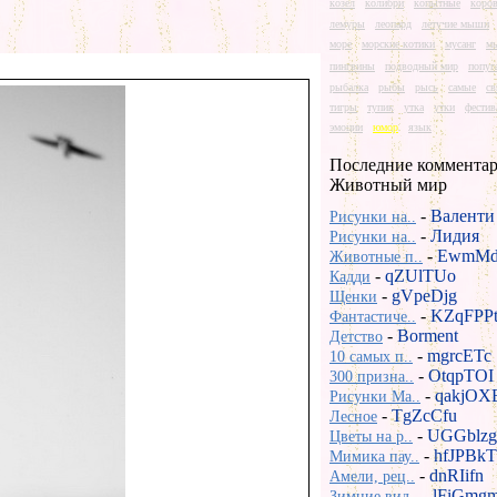
козел
колибри
копытные
коро
лемуры
леопард
летучие мыши
море
морские котики
мусанг
м
пингвины
подводный мир
попуг
рыбалка
рыбы
рысь
самые
св
тигры
тупик
утка
утки
фестив
эмоции
юмор
язык
Последние комментар
Животный мир
-
Валенти
Рисунки на..
-
Лидия
Рисунки на..
-
EwmMd
Животные п..
-
qZUlTUo
Кадди
-
gVpeDjg
Щенки
-
KZqFPP
Фантастиче..
-
Borment
Детство
-
mgrcETc
10 самых п..
-
OtqpTOI
300 призна..
-
qakjOX
Рисунки Ma..
-
TgZcCfu
Лесное
-
UGGblzg
Цветы на р..
-
hfJPBkT
Мимика пау..
-
dnRIifn
Амели, рец..
-
lFiGmg
Зимние вид..