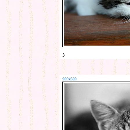
3
900x600