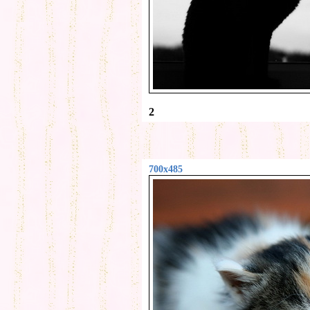
2
700x485