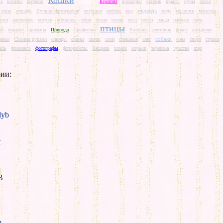
Кошки
ва
косатка
котенок
Красота
КреатиВ
крокодил
кролик
крысы
куры
ласка
медведь
лисы
лошадь
Лучшие фотографии
лягушки
мебель
мед
мода
моллюск
монстры
ыши
насекомое
носухи
обезьяны
обои
океан
олень
осел
охота
панда
пантера
паук
птицы
ай
портрет
приматы
Природа
Профессии
Растения
рептилии
родео
рождение
собаки
иньи
Своими руками
синицы
сказка
скаты
слон
смешные
снег
сова
спорт
страхи
аль
фламинго
фотографы
фотоработы
Хищник
хомяк
хорьки
черепаха
чувства
шар
ии:
yb
t
B
m