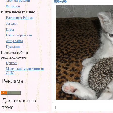
Своими руками
800x600
Фотошоп
И что касается нас
Настоящая Россия
Загадки
Игры
Наше творчество
Лица сайта
Праздники
Познаем себя и
рефлексируем
Притчи
Маленькие медитации от
ОШО
Реклама
Для тех кто в
теме
1