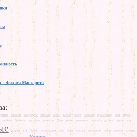
ошки
ры
е
живность
а – Фялиса Маргарита
ва:
рктика
бабочка
бандикуты
бегемот
белки
белый
бобер
богомол
броненосиц
бык
видео
горбачи
Грызуны
дельфин
детеныш
Дети
дикие
динозавры
дружба
друзья
дятлы
еда
ые
жираф
жук
Зебры
земноводне
зима
змея
зоопарк
интересно
кабан
кенгуру
клещи