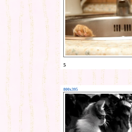
5
800x395