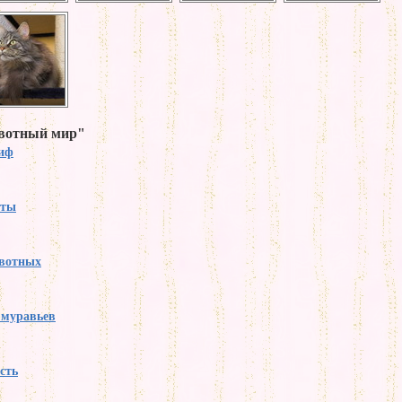
ивотный мир"
тиф
аты
вотных
 муравьев
сть