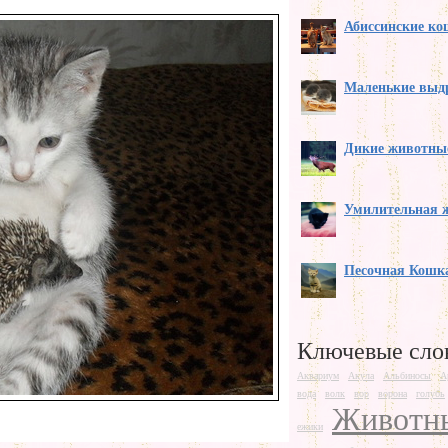
Абиссинские к
Маленькие выд
Дикие животны
Умилительная 
Песочная Кошк
Ключевые сло
Аквариум
Акула
Альбиносы
А
вода
волк
вор
ворона
голубь
Животн
ежики