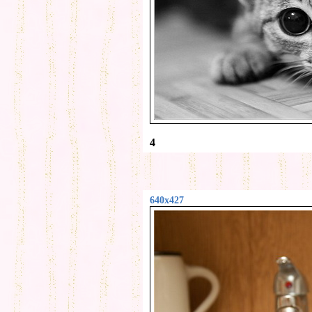
4
640x427