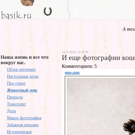
А тем
14.12.2010, 23.59.36
И еще фотографии кош
Наша жизнь и все что
вокруг нас.
Комментариев: 5
Обзор интернет
800x800
Настольные игры
Про спорт
Животный мир
Природа
Транспорт
Дети
Макро фотография
Забавная реклама
Историческое