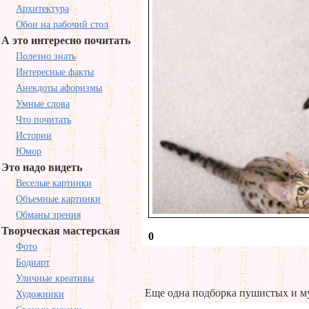
Архитектура
Обои на рабочий стол
А это интересно почитать
Полезно знать
Интересные факты
Анекдоты афоризмы
Умные слова
Что почитать
Истории
Юмор
Это надо видеть
Веселые картинки
Объемные картинки
Обманы зрения
Творческая мастерская
0
Фото
Бодиарт
Уличные креативы
Еще одна подборка пушистых и м
Художники