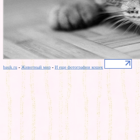
-
-
basik.ru
Животный мир
И еще фотографии кошек