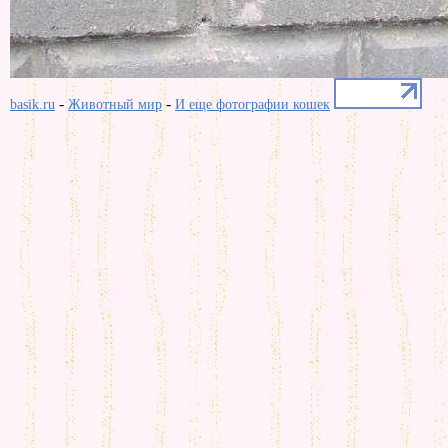
-
-
basik.ru
Животный мир
И еще фотографии кошек