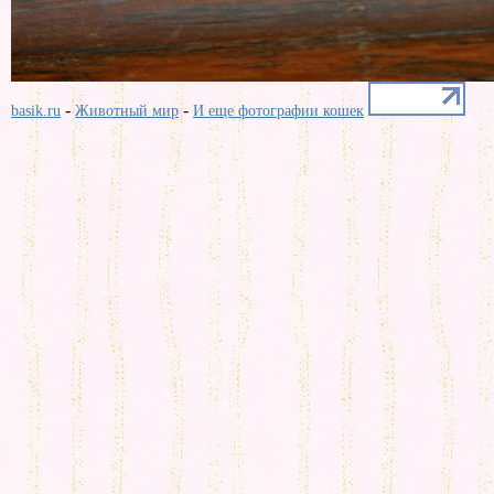
-
-
basik.ru
Животный мир
И еще фотографии кошек