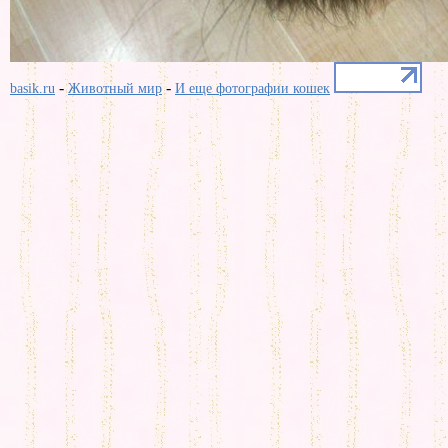
-
-
basik.ru
Животный мир
И еще фотографии кошек