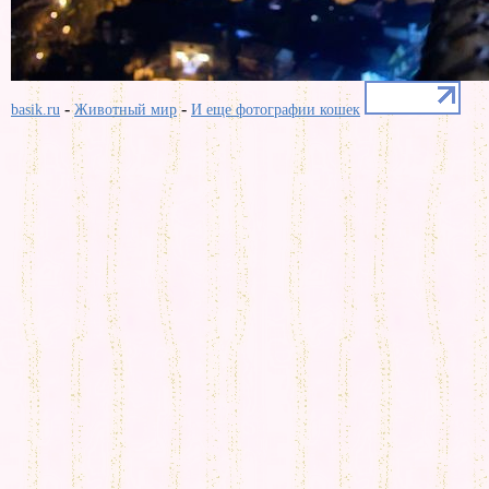
-
-
basik.ru
Животный мир
И еще фотографии кошек