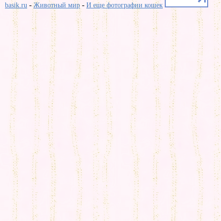
-
-
basik.ru
Животный мир
И еще фотографии кошек