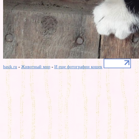
-
-
basik.ru
Животный мир
И еще фотографии кошек