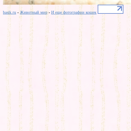
-
-
basik.ru
Животный мир
И еще фотографии кошек