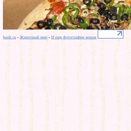
-
-
basik.ru
Животный мир
И еще фотографии кошек