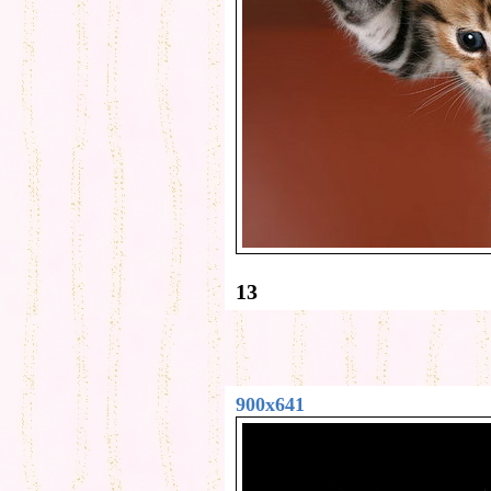
13
900x641