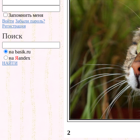
Запомнить меня
Войти
Забыли пароль?
Регистрация
Поиск
на basik.ru
на
Я
andex
НАЙТИ
2