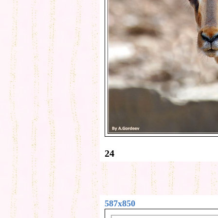
24
587x850