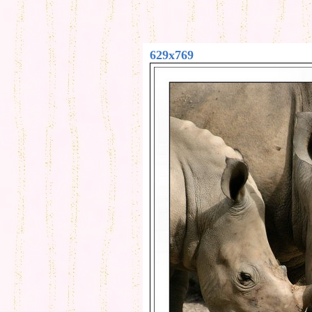
629x769