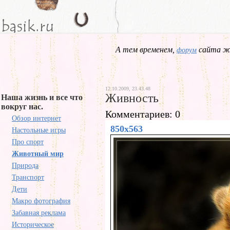
А тем временем,
сайта жд
форум
12.10.2009, 23.43.48
Живность
Наша жизнь и все что
вокруг нас.
Комментариев: 0
Обзор интернет
850x563
Настольные игры
Про спорт
Животный мир
Природа
Транспорт
Дети
Макро фотография
Забавная реклама
Историческое