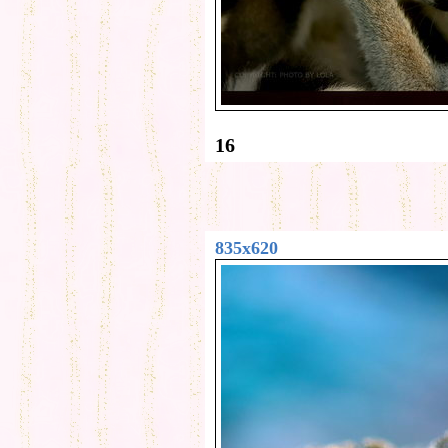
16
835x620