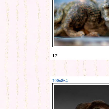
17
700x864