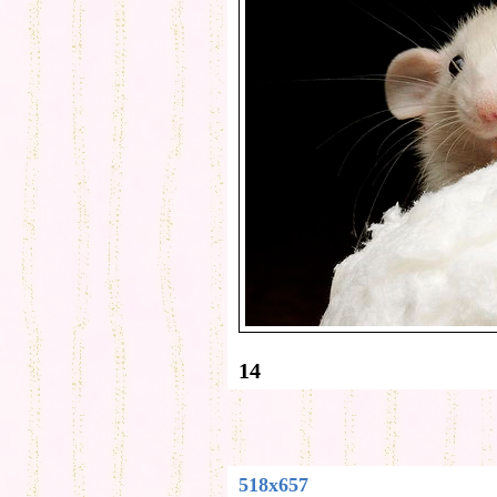
14
518x657