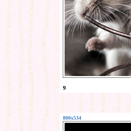
9
800x534