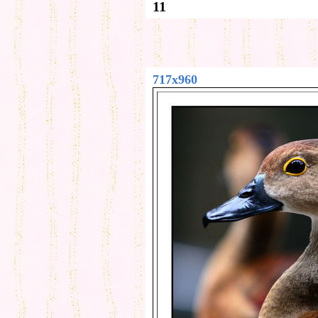
11
717x960