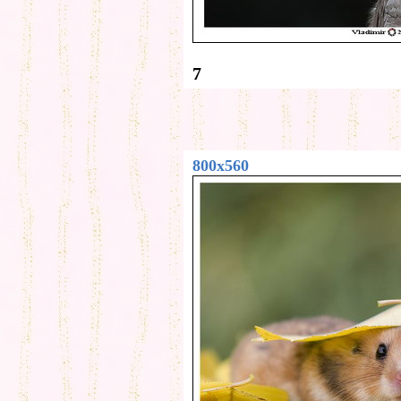
7
800x560