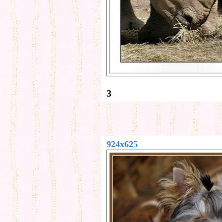
3
924x625