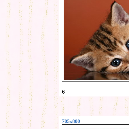
6
705x800