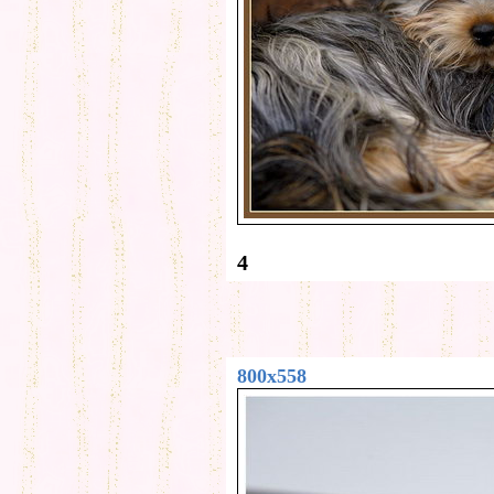
4
800x558