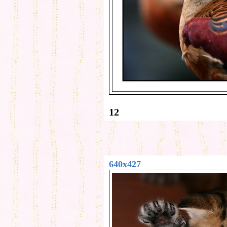
12
640x427