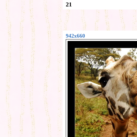
21
942x660