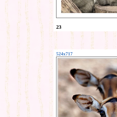
23
524x717