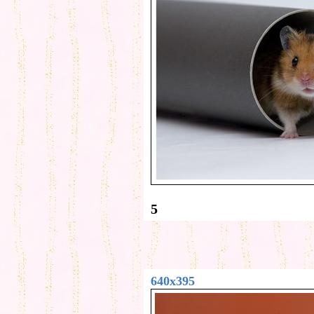
5
640x395