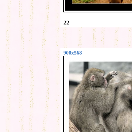
22
900x568