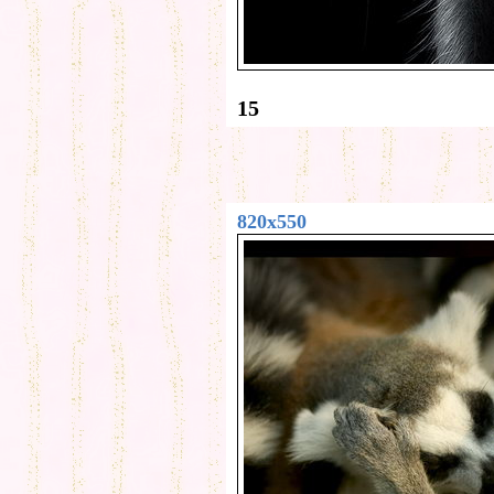
15
820x550