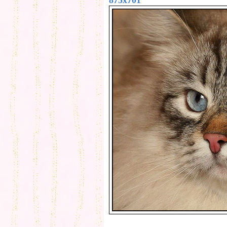
875x701