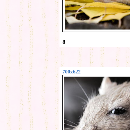
8
700x622