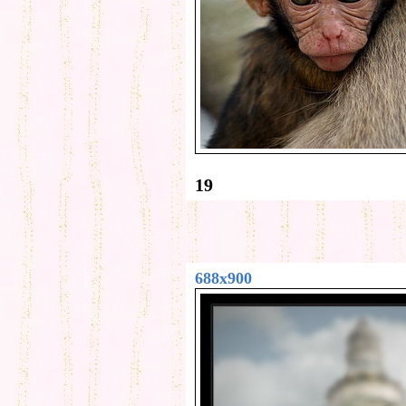
19
688x900