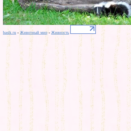
-
-
basik.ru
Животный мир
Живность