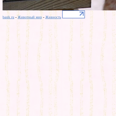
-
-
basik.ru
Животный мир
Живность