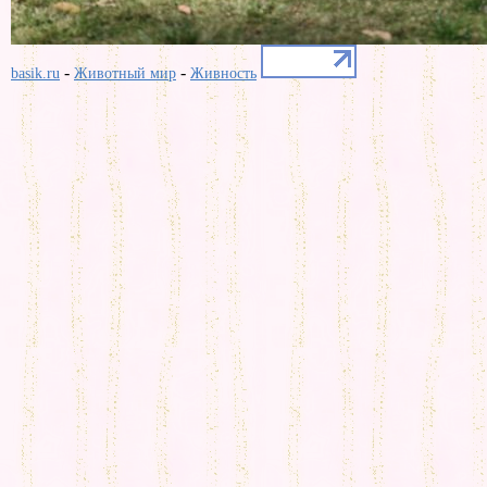
-
-
basik.ru
Животный мир
Живность