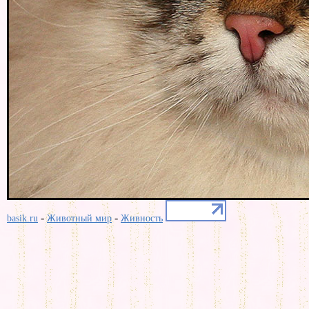
-
-
basik.ru
Животный мир
Живность