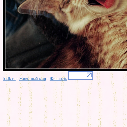
-
-
basik.ru
Животный мир
Живность