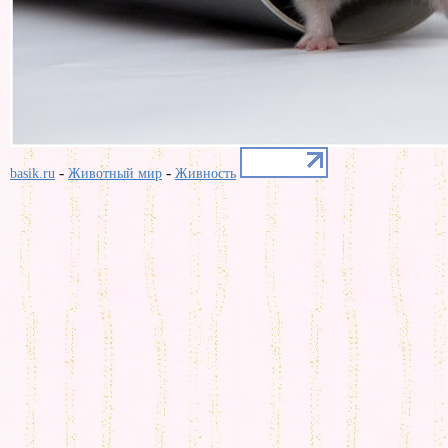
-
-
basik.ru
Животный мир
Живность