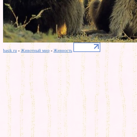
-
-
basik.ru
Животный мир
Живность